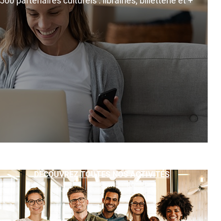
0 partenaires culturels : librairies, billetterie et +
DÉCOUVREZ TOUTES NOS ACTIVITÉS