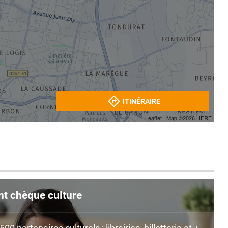
ITINÉRAIRE
Leaflet
| Map ©2026
HERE
nt chèque culture