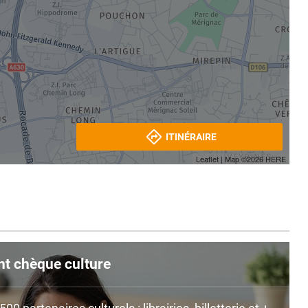
ITINÉRAIRE
Leaflet
| Map ©2026
HERE
nt chèque culture