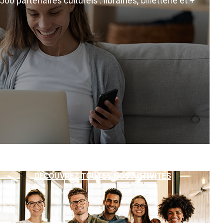
0 partenaires culturels : librairies, billetterie et +
DÉCOUVREZ TOUTES NOS ACTIVITÉS