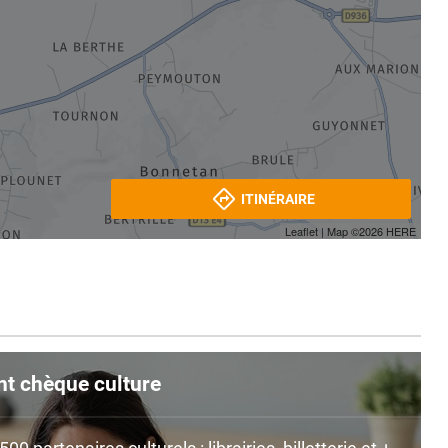
ITINÉRAIRE
Leaflet
| Map ©2026
HERE
nt chèque culture