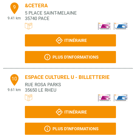
&CETERA
9
5 PLACE SAINT-MELAINE
35740
PACE
9.41 km
ITINÉRAIRE
PLUS D'INFORMATIONS
ESPACE CULTUREL U - BILLETTERIE
10
RUE ROSA PARKS
35650
LE RHEU
9.61 km
ITINÉRAIRE
PLUS D'INFORMATIONS