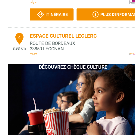
ITINÉRAIRE
PLUS D'INFORMA
ESPACE CULTUREL LECLERC
4
ROUTE DE BORDEAUX
33850
LÉOGNAN
8.93 km
DÉCOUVREZ CHÈQUE CULTURE
ITINÉRAIRE
PLUS D'INFORMA