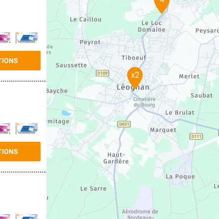
TIONS
x2
TIONS