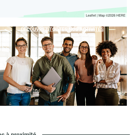
Leaflet
| Map ©2026
HERE
DÉCOUVREZ TOUTES NOS ACTIVITÉS
es à proximité