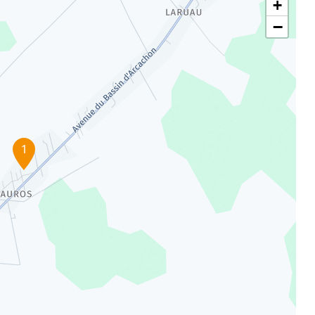
+
−
1