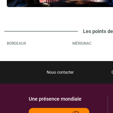
JARDIN YUMI LIBRAIRIE AMBARES
6
3 RUE EDMOND FAULAT
33440
AMBARES-ET-LAGRAVE
8.38 km
Les points de
ITINÉRAIRE
PLUS D'INFORMA
BORDEAUX
MÉRIGNAC
LIBRAIRIE AQUILA PAPETERIE
7
31 AVENUE DE LA REPUBLIQUE
33450
ST LOUBES
8.71 km
Nous contacter
ITINÉRAIRE
PLUS D'INFORMA
Une présence mondiale
MAIRIE DE ST LOUBES
8
23 PLACE DE L HOTEL DE VILLE