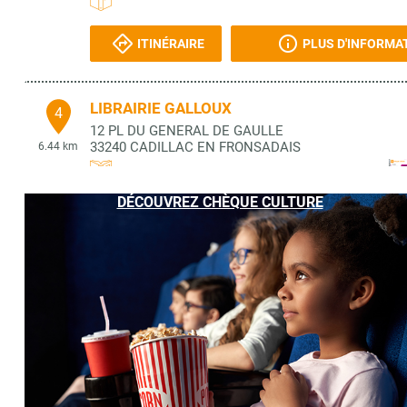
ITINÉRAIRE
PLUS D'INFORMA
LIBRAIRIE GALLOUX
4
12 PL DU GENERAL DE GAULLE
33240
CADILLAC EN FRONSADAIS
6.44 km
DÉCOUVREZ CHÈQUE CULTURE
ITINÉRAIRE
PLUS D'INFORMA
GROTTE DE PAIR NON PAIR
5
2 CHEMIN DE PAIR NON PAIR
33710
PRIGNAC ET MARCAMPS
6.58 km
ITINÉRAIRE
PLUS D'INFORMA