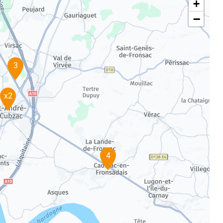
+
−
3
x2
4