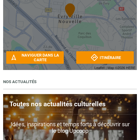
NAVIGUER DANS LA
ITINÉRAIRE
CARTE
Leaflet
| Map ©2026
HERE
NOS ACTUALITÉS
Toutes nos actualités culturelles
Idées, inspirations et temps forts à découvrir sur
le blog Upcoop