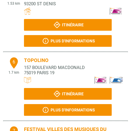
93200
ST DENIS
1.53 km
ITINÉRAIRE
PLUS D'INFORMATIONS
TOPOLINO
6
157 BOULEVARD MACDONALD
75019
PARIS 19
1.7 km
ITINÉRAIRE
PLUS D'INFORMATIONS
FESTIVAL VILLES DES MUSIQUES DU
7