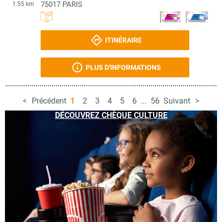
75017
PARIS
1.55 km
ITINÉRAIRE
PLUS D'INFORMATIONS
Précédent
1
2
3
4
5
6
...
56
Suivant
DÉCOUVREZ CHÈQUE CULTURE