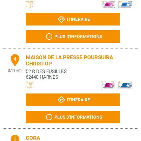
ITINÉRAIRE
PLUS D'INFORMATIONS
MAISON DE LA PRESSE POURSUIRA
4
CHRISTOP
3.11 km
52 R DES FUSILLES
62440
HARNES
ITINÉRAIRE
PLUS D'INFORMATIONS
CORA
5