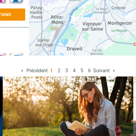
TIONS
Précédent
1
2
3
4
5
6
Suivant
TIONS
DÉCOUVREZ CHÈQUE LIRE
TIONS