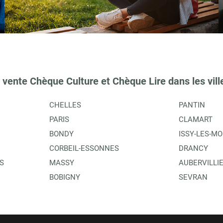
TIONS
 vente Chèque Culture et Chèque Lire dans les vill
CHELLES
PANTIN
PARIS
CLAMART
BONDY
ISSY-LES-M
CORBEIL-ESSONNES
DRANCY
S
MASSY
AUBERVILLI
TIONS
BOBIGNY
SEVRAN