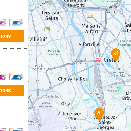
TIONS
x4
TIONS
20