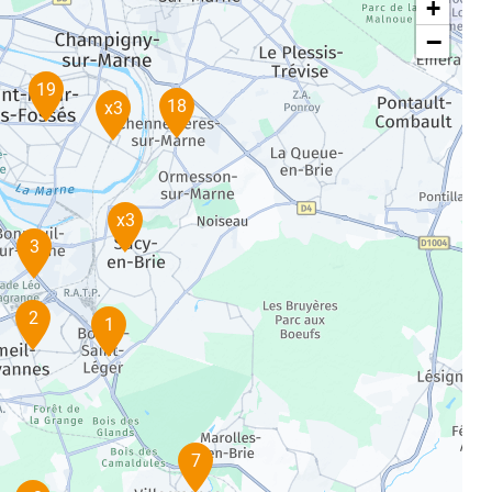
+
−
19
18
x3
x3
3
2
1
7