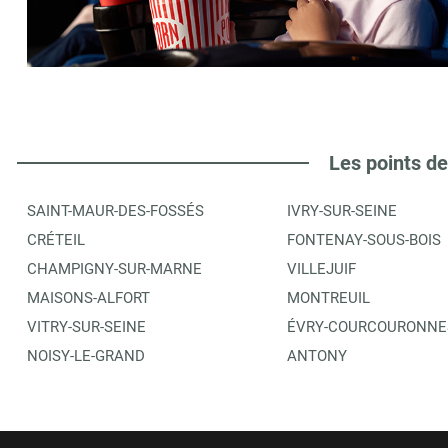
CIRQUE PINDER JEAN RICHARD
6
37 RUE DE COULANGES
94370
SUCY EN BRIE
2.38 km
ITINÉRAIRE
PLUS D'INFORMA
Les points de
SAINT-MAUR-DES-FOSSÉS
IVRY-SUR-SEINE
AU FIL DES PAGES - LIBRAIRIE REVEILLON
7
CRÉTEIL
FONTENAY-SOUS-BOIS
29 RUE DU REVEILLON
CHAMPIGNY-SUR-MARNE
VILLEJUIF
94440
VILLECRESNES
3.93 km
MAISONS-ALFORT
MONTREUIL
VITRY-SUR-SEINE
ÉVRY-COURCOURONNE
ITINÉRAIRE
PLUS D'INFORMA
NOISY-LE-GRAND
ANTONY
LIBRAIRIE AU PAIN DE 4 LIVRES
8
65 RUE CHARLES DE GAULLE