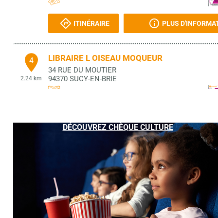
ITINÉRAIRE
PLUS D'INFORMA
LIBRAIRE L OISEAU MOQUEUR
4
34 RUE DU MOUTIER
94370
SUCY-EN-BRIE
2.24 km
ITINÉRAIRE
PLUS D'INFORMA
DÉCOUVREZ CHÈQUE CULTURE
LES JOLIES CHOSES
5
2 B RUE DU TEMPLE
94370
SUCY EN BRIE
2.27 km
ITINÉRAIRE
PLUS D'INFORMA