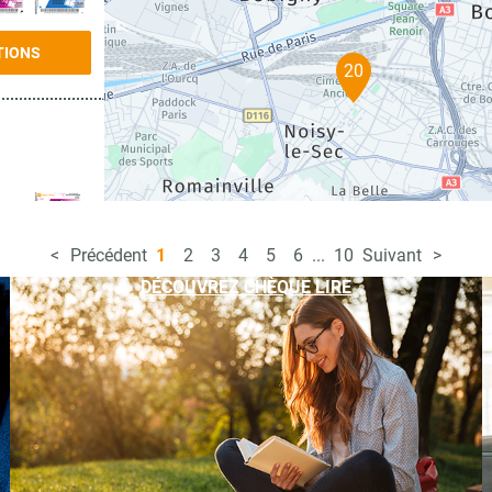
TIONS
20
Précédent
1
2
3
4
5
6
...
10
Suivant
TIONS
DÉCOUVREZ CHÈQUE LIRE
TIONS