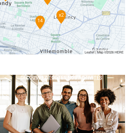
x2
14
Leaflet
| Map ©2026
HERE
DÉCOUVREZ TOUTES NOS ACTIVITÉS