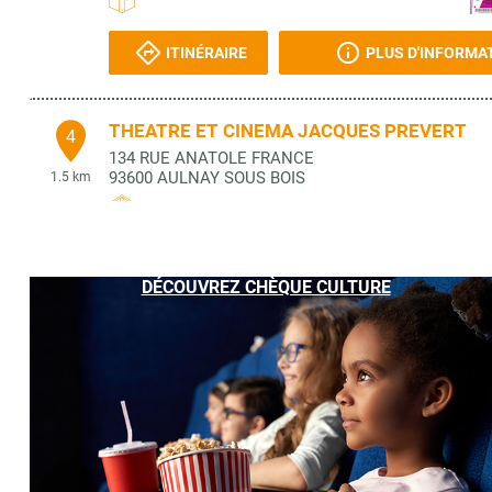
ITINÉRAIRE
PLUS D'INFORMA
THEATRE ET CINEMA JACQUES PREVERT
4
134 RUE ANATOLE FRANCE
93600
AULNAY SOUS BOIS
1.5 km
ITINÉRAIRE
PLUS D'INFORMA
DÉCOUVREZ CHÈQUE CULTURE
FNAC
5
C.C. LE HAUT DE GALY
93150
AULNAY SOUS BOIS
2.22 km
ITINÉRAIRE
PLUS D'INFORMA