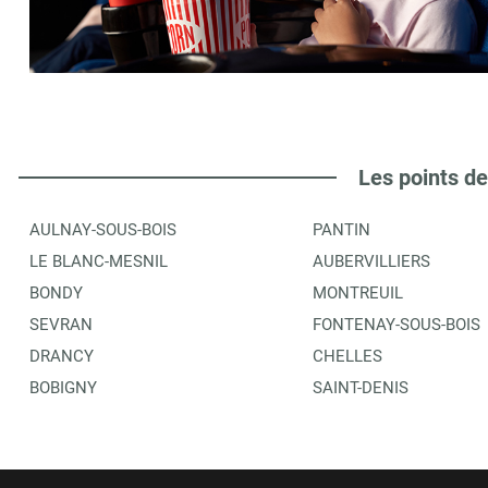
FORUM CULTUREL ASS.
6
1-5 PLACE DE LA LIBERATION
93150
LE BLANC MESNIL
2.64 km
ITINÉRAIRE
PLUS D'INFORMA
Les points de
AULNAY-SOUS-BOIS
PANTIN
PRODUCENE BM
7
LE BLANC-MESNIL
AUBERVILLIERS
1 PLACE DE LA LIBERATION
BONDY
MONTREUIL
93150
LE BLANC MESNIL
2.64 km
SEVRAN
FONTENAY-SOUS-BOIS
DRANCY
CHELLES
ITINÉRAIRE
PLUS D'INFORMA
BOBIGNY
SAINT-DENIS
LIBRAIRIE LES 2 GEORGES SARL
8
5 RUE DES FRERES DARTY