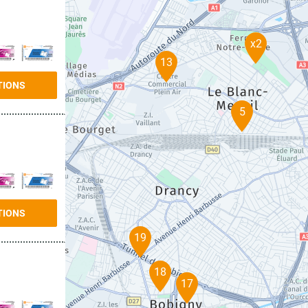
x2
13
TIONS
5
TIONS
19
18
17