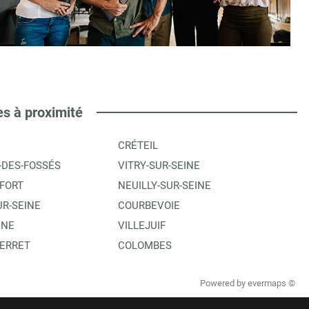
es à proximité
CRÉTEIL
-DES-FOSSÉS
VITRY-SUR-SEINE
FORT
NEUILLY-SUR-SEINE
UR-SEINE
COURBEVOIE
INE
VILLEJUIF
PERRET
COLOMBES
Powered by
evermaps ©