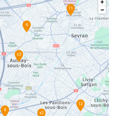
+
11
−
4
x3
12
8
x2