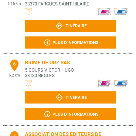
33370
FARGUES-SAINT-HILAIRE
6.16 km
ITINÉRAIRE
PLUS D'INFORMATIONS
BRIME DE URZ SAS
6
5 COURS VICTOR HUGO
33130
BEGLES
6.2 km
ITINÉRAIRE
PLUS D'INFORMATIONS
ASSOCIATION DES EDITEURS DE
7