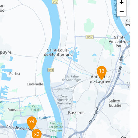
+
−
13
x4
x2