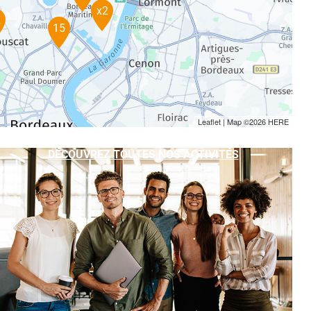
x2
2
15
Leaflet
| Map ©2026
HERE
DÉCOUVREZ TOUTES NOS ACTIVITÉS