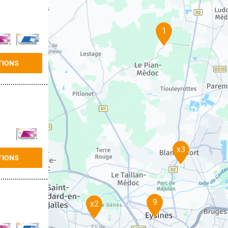
1
TIONS
x3
TIONS
9
x2