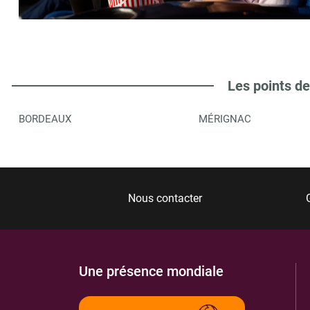
CASINO BARRIERE DE BORDEAUX
6
RUE CARDINAL RICHARD
33300
BORDEAUX
7.43 km
Les points de
ITINÉRAIRE
PLUS D'INFORMA
BORDEAUX
MÉRIGNAC
CULTURA
7
90 AVENUE DES QUARANTE JOURNAUX
33300
BORDEAUX
7.67 km
Nous contacter
ITINÉRAIRE
PLUS D'INFORMA
Une présence mondiale
ALICE MEDIA STORE
8
AVENUE DES 40 JOURNAUX