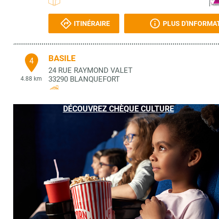
ITINÉRAIRE
PLUS D'INFORMA
BASILE
4
24 RUE RAYMOND VALET
33290
BLANQUEFORT
4.88 km
DÉCOUVREZ CHÈQUE CULTURE
ITINÉRAIRE
PLUS D'INFORMA
FNAC
5
CCAL AUCHAN
33300
BORDEAUX
6.98 km
ITINÉRAIRE
PLUS D'INFORMA