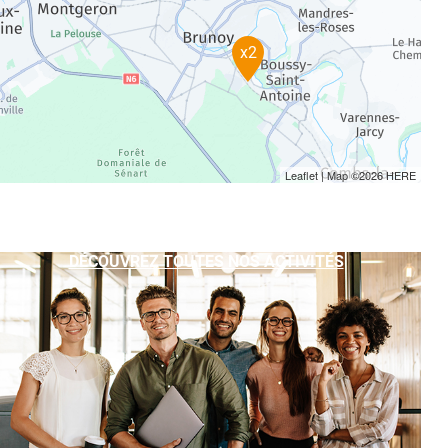
x2
Leaflet
| Map ©2026
HERE
DÉCOUVREZ TOUTES NOS ACTIVITÉS