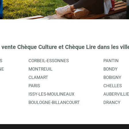
TIONS
 vente Chèque Culture et Chèque Lire dans les vill
S
CORBEIL-ESSONNES
PANTIN
NE
MONTREUIL
BONDY
CLAMART
BOBIGNY
PARIS
CHELLES
ISSY-LES-MOULINEAUX
AUBERVILLI
TIONS
BOULOGNE-BILLANCOURT
DRANCY