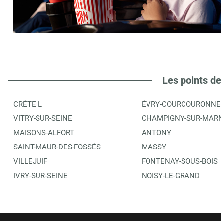
THEATRE JEAN DASTE
6
9 RUE DU DOCTEUR VINOT
91260
JUVISY SUR ORGE
6.73 km
ITINÉRAIRE
PLUS D'INFORMA
Les points de
CRÉTEIL
ÉVRY-COURCOURONNE
ESPACE JEAN LURÇAT
7
VITRY-SUR-SEINE
CHAMPIGNY-SUR-MAR
PLACE DU MARECHAL LECLERC
MAISONS-ALFORT
ANTONY
91260
JUVISY SUR ORGE
6.74 km
SAINT-MAUR-DES-FOSSÉS
MASSY
VILLEJUIF
FONTENAY-SOUS-BOIS
ITINÉRAIRE
PLUS D'INFORMA
IVRY-SUR-SEINE
NOISY-LE-GRAND
LES BORDS DE SCENES JUVISY
8
PLACE DU MARECHAL LECLERC