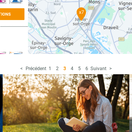
x7
TIONS
Précédent
1
2
3
4
5
6
Suivant
TIONS
DÉCOUVREZ CHÈQUE LIRE
TIONS