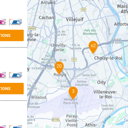
TIONS
x2
20
TIONS
3