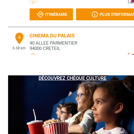
ITINÉRAIRE
PLUS D'INFORMA
CINEMA DU PALAIS
4
40 ALLEE PARMENTIER
94000
CRETEIL
6.38 km
ITINÉRAIRE
PLUS D'INFORMA
DÉCOUVREZ CHÈQUE CULTURE
AVANTAGES MULTIPLES
5
3 RUE JEAN JAURES
91860
EPINAY SOUS SENART
6.43 km
ITINÉRAIRE
PLUS D'INFORMA