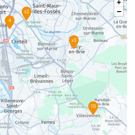
+
−
x2
4
x3
10