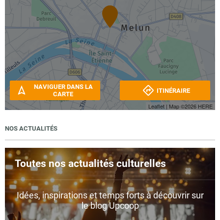
NAVIGUER DANS LA
ITINÉRAIRE
CARTE
Leaflet
| Map ©2026
HERE
NOS ACTUALITÉS
Toutes nos actualités culturelles
Idées, inspirations et temps forts à découvrir sur
le blog Upcoop