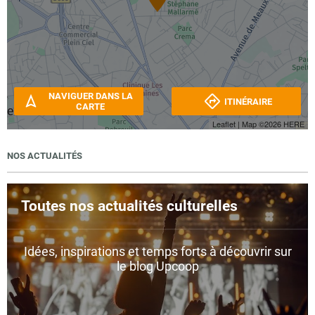
NAVIGUER DANS LA
ITINÉRAIRE
CARTE
Leaflet
| Map ©2026
HERE
NOS ACTUALITÉS
Toutes nos actualités culturelles
Idées, inspirations et temps forts à découvrir sur
le blog Upcoop