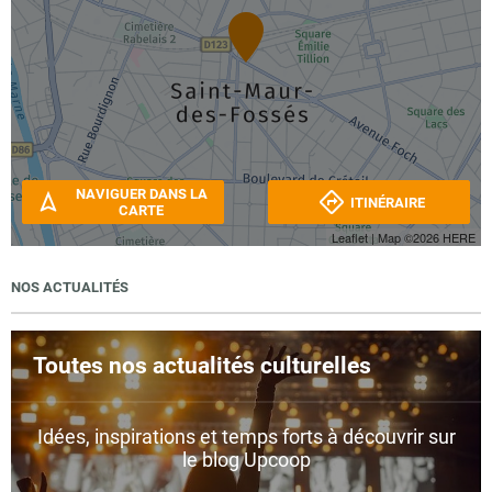
NAVIGUER DANS LA
ITINÉRAIRE
CARTE
Leaflet
| Map ©2026
HERE
NOS ACTUALITÉS
Toutes nos actualités culturelles
Idées, inspirations et temps forts à découvrir sur
le blog Upcoop