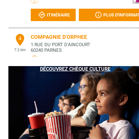
ITINÉRAIRE
PLUS D'INFORMA
COMPAGNIE D'ORPHEE
4
1 RUE DU PORT D'AINCOURT
60240
PARNES
7.2 km
DÉCOUVREZ CHÈQUE CULTURE
ITINÉRAIRE
PLUS D'INFORMA