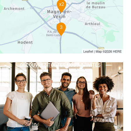
x2
3
Leaflet
| Map ©2026
HERE
DÉCOUVREZ TOUTES NOS ACTIVITÉS