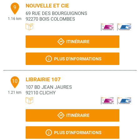
NOUVELLE ET CIE
9
69 RUE DES BOURGUIGNONS
92270
BOIS COLOMBES
1.16 km
ITINÉRAIRE
PLUS D'INFORMATIONS
LIBRAIRIE 107
10
107 BD JEAN JAURES
92110
CLICHY
1.21 km
ITINÉRAIRE
PLUS D'INFORMATIONS