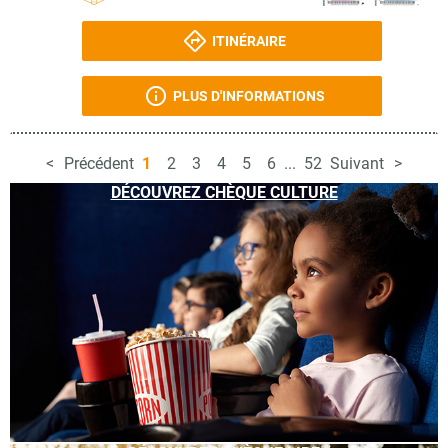
ITINÉRAIRE
PLUS D'INFORMATIONS
Précédent
1
2
3
4
5
6
...
52
Suivant
DÉCOUVREZ CHÈQUE CULTURE