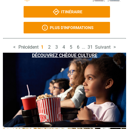
ITINÉRAIRE
PLUS D'INFORMATIONS
Précédent
1
2
3
4
5
6
...
31
Suivant
DÉCOUVREZ CHÈQUE CULTURE