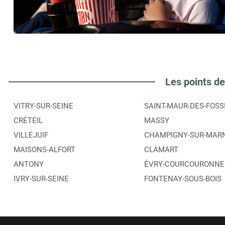
CENTRE CULTUREL ARAGON TRIOLET CCCO
6
1 PL DU FER A CHEVAL
94310
ORLY
0.44 km
ITINÉRAIRE
PLUS D'INFORMA
Les points de
VITRY-SUR-SEINE
SAINT-MAUR-DES-FOSS
ESPACE CULTUREL LECLERC
7
CRÉTEIL
MASSY
8 PLACE DU FER A CHEVAL
VILLEJUIF
CHAMPIGNY-SUR-MAR
94310
ORLY
0.48 km
MAISONS-ALFORT
CLAMART
ANTONY
ÉVRY-COURCOURONNE
ITINÉRAIRE
PLUS D'INFORMA
IVRY-SUR-SEINE
FONTENAY-SOUS-BOIS
LIBRAIRIE LE PETIT DIABLE
8
77 RUE DU GENERAL DE GAULLE