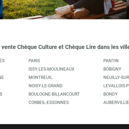
TIONS
 vente Chèque Culture et Chèque Lire dans les vill
ÉS
PARIS
PANTIN
ISSY-LES-MOULINEAUX
BOBIGNY
NE
MONTREUIL
NEUILLY-SUR
NOISY-LE-GRAND
LEVALLOIS-
S
BOULOGNE-BILLANCOURT
BONDY
TIONS
CORBEIL-ESSONNES
AUBERVILLI