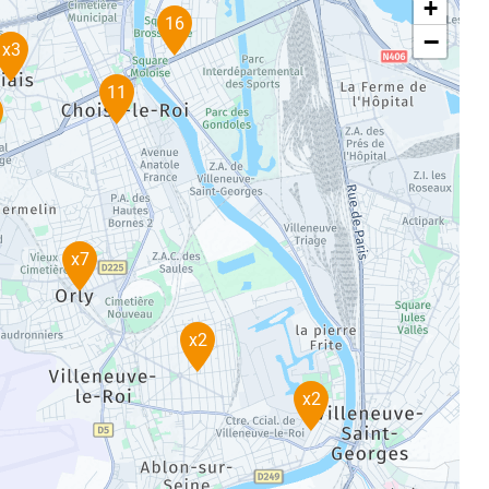
+
16
−
x3
11
x7
x2
x2