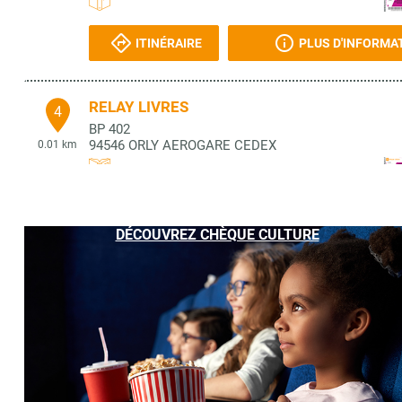
ITINÉRAIRE
PLUS D'INFORMA
RELAY LIVRES
4
BP 402
94546
ORLY AEROGARE CEDEX
0.01 km
ITINÉRAIRE
PLUS D'INFORMA
DÉCOUVREZ CHÈQUE CULTURE
LIBRAIRIE L'AURORE ORLY
5
4 RUE LOUIS BONIN
94310
ORLY
0.38 km
ITINÉRAIRE
PLUS D'INFORMA