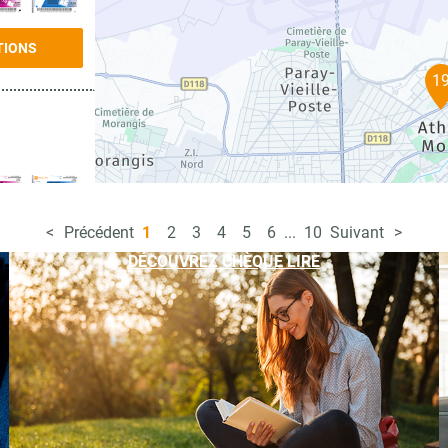
TIONS
1
Précédent
1
2
3
4
5
6
...
10
Suivant
TIONS
DÉCOUVREZ CHÈQUE LIRE
TIONS