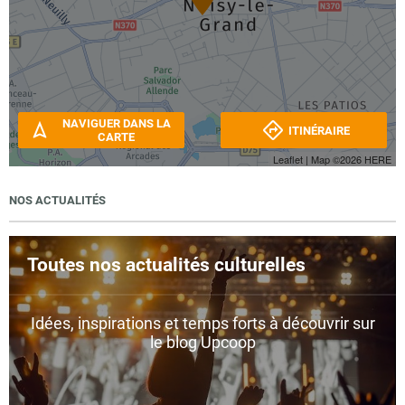
NAVIGUER DANS LA
ITINÉRAIRE
CARTE
Leaflet
| Map ©2026
HERE
NOS ACTUALITÉS
Toutes nos actualités culturelles
Idées, inspirations et temps forts à découvrir sur
le blog Upcoop