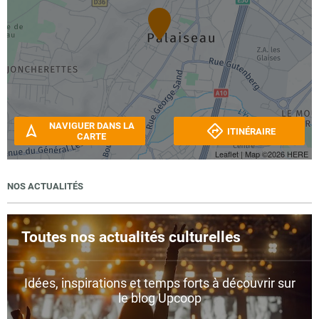
NAVIGUER DANS LA
ITINÉRAIRE
CARTE
Leaflet
| Map ©2026
HERE
NOS ACTUALITÉS
Toutes nos actualités culturelles
Idées, inspirations et temps forts à découvrir sur
le blog Upcoop