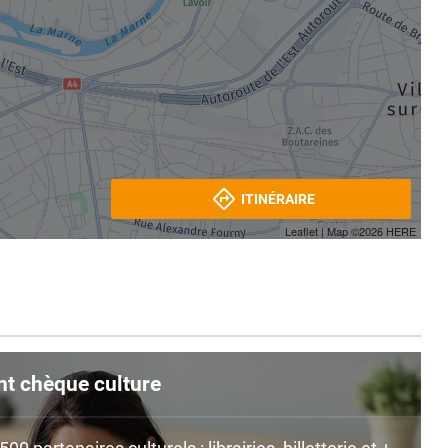
ITINÉRAIRE
Leaflet
| Map ©2026
HERE
nt chèque culture