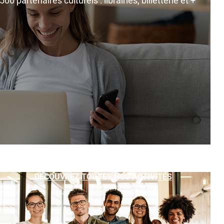
0 partenaires culturels : librairies, billetterie et +
DÉCOUVREZ TOUTES NOS ACTIVITÉS