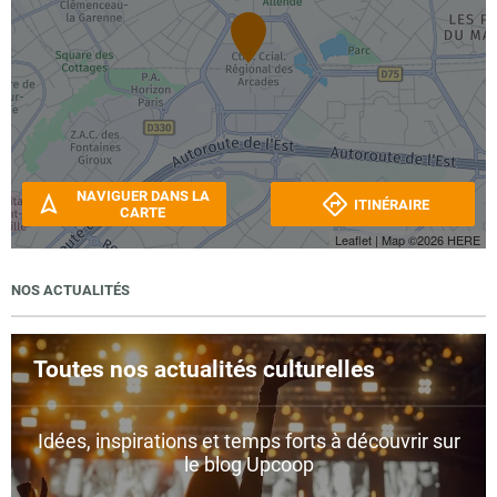
NAVIGUER DANS LA
ITINÉRAIRE
CARTE
Leaflet
| Map ©2026
HERE
NOS ACTUALITÉS
Toutes nos actualités culturelles
Idées, inspirations et temps forts à découvrir sur
le blog Upcoop