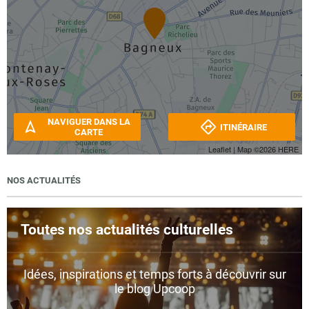
NAVIGUER DANS LA
ITINÉRAIRE
CARTE
Leaflet
| Map ©2026
HERE
NOS ACTUALITÉS
Toutes nos actualités culturelles
Idées, inspirations et temps forts à découvrir sur
le blog Upcoop