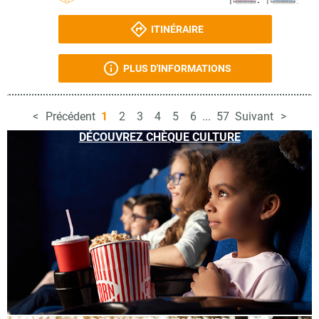
ITINÉRAIRE
PLUS D'INFORMATIONS
Précédent
1
2
3
4
5
6
...
57
Suivant
DÉCOUVREZ CHÈQUE CULTURE