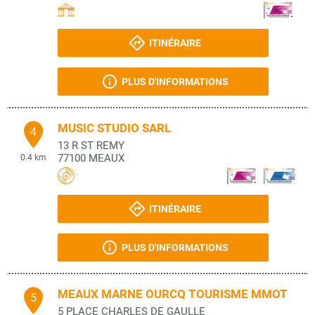
ITINÉRAIRE
PLUS D'INFORMATIONS
MUSIC STUDIO SARL
4
13 R ST REMY
77100
MEAUX
0.4 km
ITINÉRAIRE
PLUS D'INFORMATIONS
MEAUX MARNE OURCQ TOURISME MMOT
5
5 PLACE CHARLES DE GAULLE