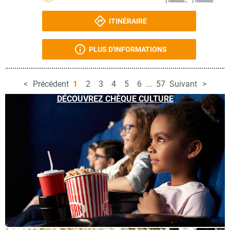
ITINÉRAIRE
PLUS D'INFORMATIONS
Précédent
1
2
3
4
5
6
...
57
Suivant
DÉCOUVREZ CHÈQUE CULTURE