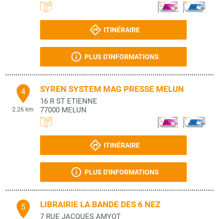
ITINÉRAIRE
PLUS D'INFORMATIONS
SYREN SYSTEM MAG PRESSE MELUN
4
16 R ST ETIENNE
77000
MELUN
2.26 km
ITINÉRAIRE
PLUS D'INFORMATIONS
LIBRAIRIE LA BANDE DES 6 NEZ
5
7 RUE JACQUES AMYOT