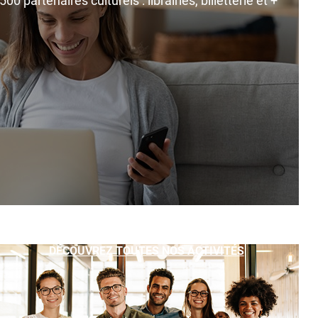
0 partenaires culturels : librairies, billetterie et +
DÉCOUVREZ TOUTES NOS ACTIVITÉS