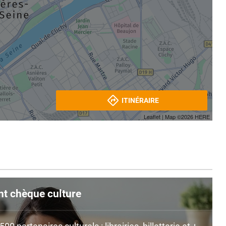
ITINÉRAIRE
Leaflet
| Map ©2026
HERE
nt chèque culture