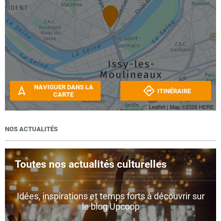
NAVIGUER DANS LA
ITINÉRAIRE
CARTE
Leaflet
| Map ©2026
HERE
NOS ACTUALITÉS
Toutes nos actualités culturelles
Idées, inspirations et temps forts à découvrir sur
le blog Upcoop