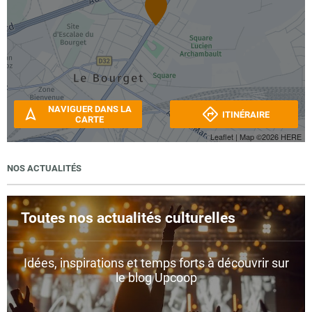
NAVIGUER DANS LA
ITINÉRAIRE
CARTE
Leaflet
| Map ©2026
HERE
NOS ACTUALITÉS
Toutes nos actualités culturelles
Idées, inspirations et temps forts à découvrir sur
le blog Upcoop