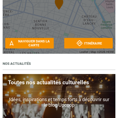
NAVIGUER DANS LA
ITINÉRAIRE
CARTE
Leaflet
| Map ©2026
HERE
NOS ACTUALITÉS
Toutes nos actualités culturelles
Idées, inspirations et temps forts à découvrir sur
le blog Upcoop