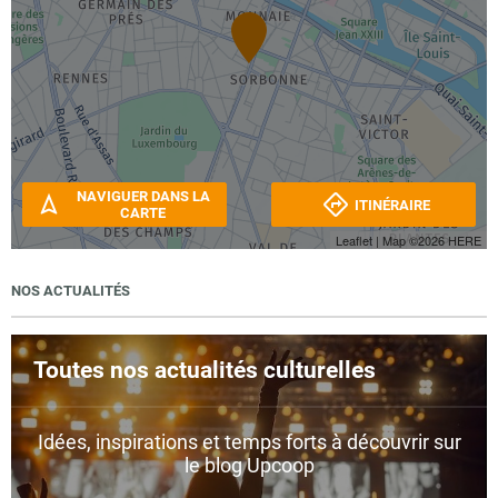
NAVIGUER DANS LA
ITINÉRAIRE
CARTE
Leaflet
| Map ©2026
HERE
NOS ACTUALITÉS
Toutes nos actualités culturelles
Idées, inspirations et temps forts à découvrir sur
le blog Upcoop