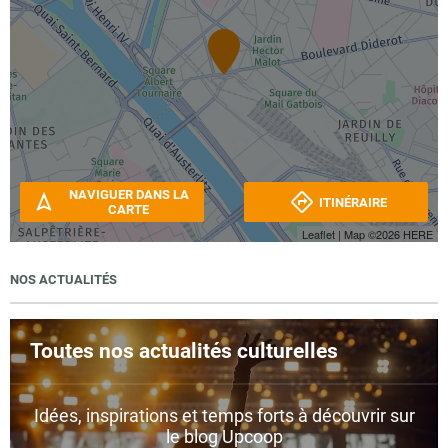
NAVIGUER DANS LA
ITINÉRAIRE
CARTE
Leaflet
| Map ©2026
HERE
NOS ACTUALITÉS
Toutes nos actualités culturelles
Idées, inspirations et temps forts à découvrir sur
le blog Upcoop