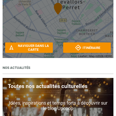
NAVIGUER DANS LA
ITINÉRAIRE
CARTE
Leaflet
| Map ©2026
HERE
NOS ACTUALITÉS
Toutes nos actualités culturelles
Idées, inspirations et temps forts à découvrir sur
le blog Upcoop