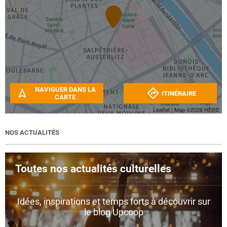
NAVIGUER DANS LA
ITINÉRAIRE
CARTE
Leaflet
| Map ©2026
HERE
NOS ACTUALITÉS
Toutes nos actualités culturelles
Idées, inspirations et temps forts à découvrir sur
le blog Upcoop