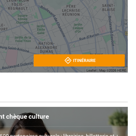
ITINÉRAIRE
Leaflet
| Map ©2026
HERE
nt chèque culture