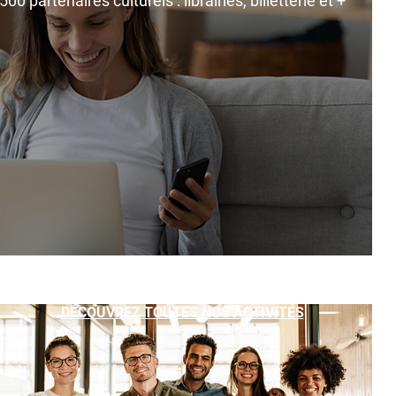
0 partenaires culturels : librairies, billetterie et +
DÉCOUVREZ TOUTES NOS ACTIVITÉS