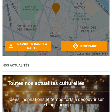
NAVIGUER DANS LA
ITINÉRAIRE
CARTE
Leaflet
| Map ©2026
HERE
NOS ACTUALITÉS
Toutes nos actualités culturelles
Idées, inspirations et temps forts à découvrir sur
le blog Upcoop