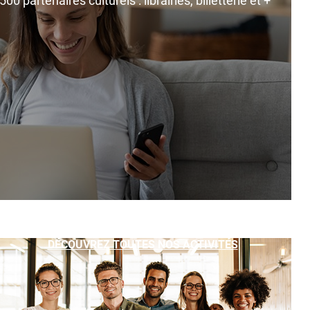
0 partenaires culturels : librairies, billetterie et +
DÉCOUVREZ TOUTES NOS ACTIVITÉS