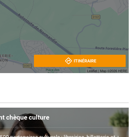
ITINÉRAIRE
Leaflet
| Map ©2026
HERE
nt chèque culture