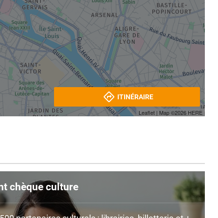
ITINÉRAIRE
Leaflet
| Map ©2026
HERE
nt chèque culture