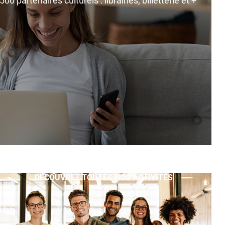
0 partenaires culturels : librairies, billetterie et +
DÉCOUVREZ TOUTES NOS ACTIVITÉS