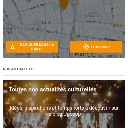
NAVIGUER DANS LA
ITINÉRAIRE
CARTE
Leaflet
| Map ©2026
HERE
NOS ACTUALITÉS
Toutes nos actualités culturelles
Idées, inspirations et temps forts à découvrir sur
le blog Upcoop