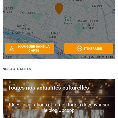
NAVIGUER DANS LA
ITINÉRAIRE
CARTE
Leaflet
| Map ©2026
HERE
NOS ACTUALITÉS
Toutes nos actualités culturelles
Idées, inspirations et temps forts à découvrir sur
le blog Upcoop