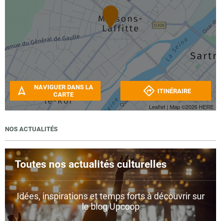
NAVIGUER DANS LA
ITINÉRAIRE
CARTE
Leaflet
| Map ©2026
HERE
NOS ACTUALITÉS
Toutes nos actualités culturelles
Idées, inspirations et temps forts à découvrir sur
le blog Upcoop