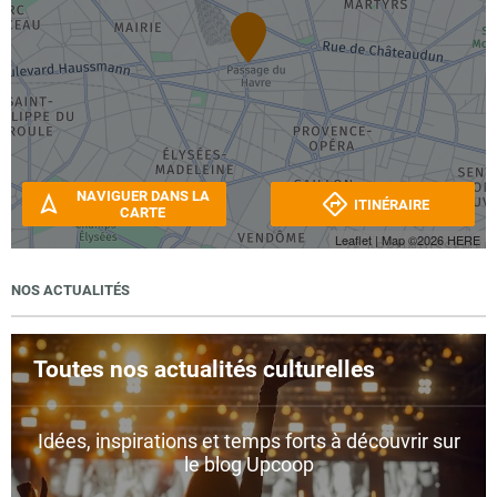
NAVIGUER DANS LA
ITINÉRAIRE
CARTE
Leaflet
| Map ©2026
HERE
NOS ACTUALITÉS
Toutes nos actualités culturelles
Idées, inspirations et temps forts à découvrir sur
le blog Upcoop