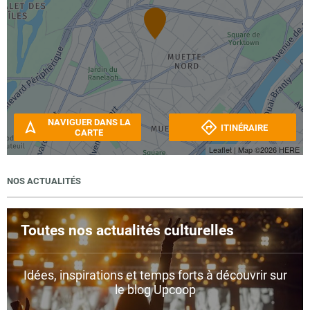
NAVIGUER DANS LA
ITINÉRAIRE
CARTE
Leaflet
| Map ©2026
HERE
NOS ACTUALITÉS
Toutes nos actualités culturelles
Idées, inspirations et temps forts à découvrir sur
le blog Upcoop