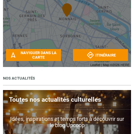
NAVIGUER DANS LA
ITINÉRAIRE
CARTE
Leaflet
| Map ©2026
HERE
NOS ACTUALITÉS
Toutes nos actualités culturelles
Idées, inspirations et temps forts à découvrir sur
le blog Upcoop